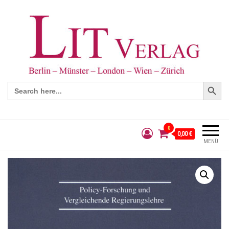
Search Button
Search
for:
0
0,00 €
MENÜ