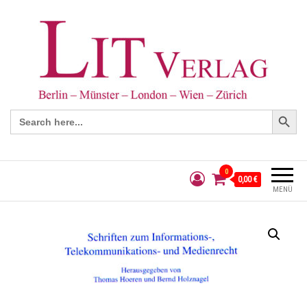
Search Button
Search
for:
0
0,00 €
MENÜ