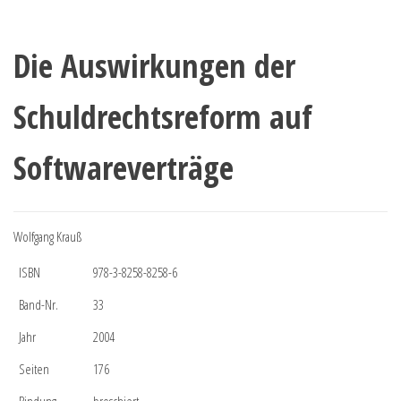
Die Auswirkungen der
Schuldrechtsreform auf
Softwareverträge
Wolfgang Krauß
ISBN
978-3-8258-8258-6
Band-Nr.
33
Jahr
2004
Seiten
176
Bindung
broschiert