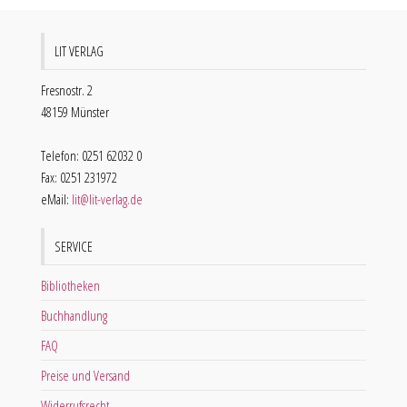
LIT VERLAG
Fresnostr. 2
48159 Münster
Telefon: 0251 62032 0
Fax: 0251 231972
eMail:
lit@lit-verlag.de
SERVICE
Bibliotheken
Buchhandlung
FAQ
Preise und Versand
Widerrufsrecht