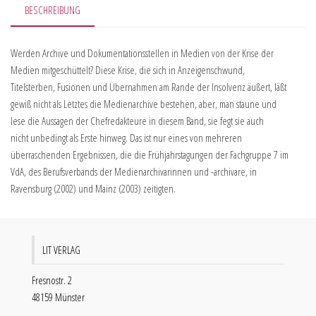
BESCHREIBUNG
Werden Archive und Dokumentationsstellen in Medien von der Krise der
Medien mitgeschüttelt? Diese Krise, die sich in Anzeigenschwund,
Titelsterben, Fusionen und Übernahmen am Rande der Insolvenz äußert, läßt
gewiß nicht als Letztes die Medienarchive bestehen, aber, man staune und
lese die Aussagen der Chefredakteure in diesem Band, sie fegt sie auch
nicht unbedingt als Erste hinweg. Das ist nur eines von mehreren
überraschenden Ergebnissen, die die Frühjahrstagungen der Fachgruppe 7 im
VdA, des Berufsverbands der Medienarchivarinnen und -archivare, in
Ravensburg (2002) und Mainz (2003) zeitigten.
LIT VERLAG
Fresnostr. 2
48159 Münster