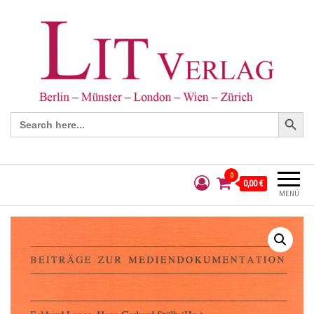
Search Button
Search
for:
0
0,00 €
MENÜ