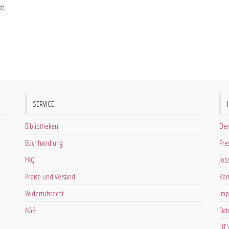
t,
SERVICE
Bibliotheken
Der
Buchhandlung
Pre
FAQ
Job
Preise und Versand
Kon
Widerrufsrecht
Imp
AGB
Dat
LIT