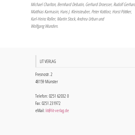
Michael Charlton, Bernhard Debatin, Gerhard Droesser, Rudolf Gerhard
Matthias Karmasin, Hans J. Kleinsteuber, Peter Kottlorz, Horst Pöttker,
Karl-Heinz Roller, Martin Stock, Andrea Urban und
Wolfgang Wunden.
LIT VERLAG
Fresnostr. 2
48159 Münster
Telefon: 0251 62032 0
Fax: 0251 231972
eMail:
lit@lit-verlag.de