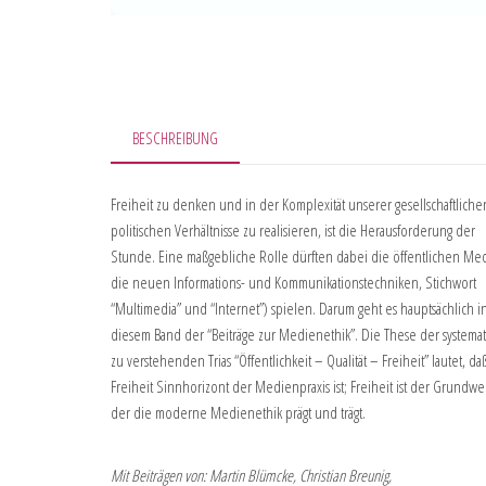
BESCHREIBUNG
Freiheit zu denken und in der Komplexität unserer gesellschaftlich
politischen Verhältnisse zu realisieren, ist die Herausforderung der
Stunde. Eine maßgebliche Rolle dürften dabei die öffentlichen Me
die neuen Informations- und Kommunikationstechniken, Stichwort
“Multimedia” und “Internet”) spielen. Darum geht es hauptsächlich i
diesem Band der “Beiträge zur Medienethik”. Die These der systemat
zu verstehenden Trias “Öffentlichkeit – Qualität – Freiheit” lautet, da
Freiheit Sinnhorizont der Medienpraxis ist; Freiheit ist der Grundwer
der die moderne Medienethik prägt und trägt.
Mit Beiträgen von: Martin Blümcke, Christian Breunig,