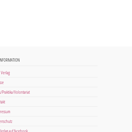
INFORMATION
 Verlag
sse
s/Praktika/Volontariat
takt
ressum
enschutz
 Verlag auf facebook