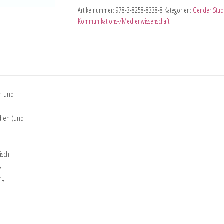
Artikelnummer:
978-3-8258-8338-8
Kategorien:
Gender Stud
Kommunikations-/Medienwissenschaft
en und
dien (und
n
isch
ß
t,