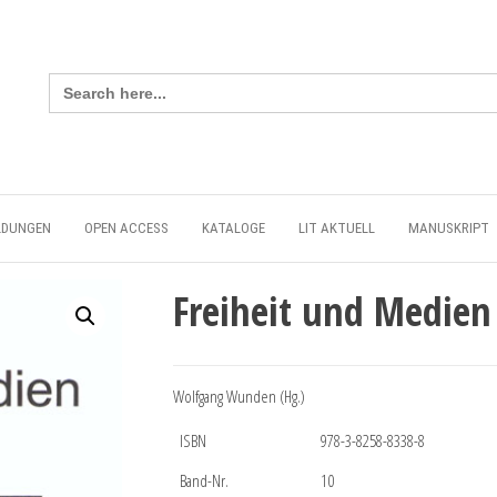
Search
for:
LDUNGEN
OPEN ACCESS
KATALOGE
LIT AKTUELL
MANUSKRIPT
Freiheit und Medien
Wolfgang Wunden (Hg.)
ISBN
978-3-8258-8338-8
Band-Nr.
10