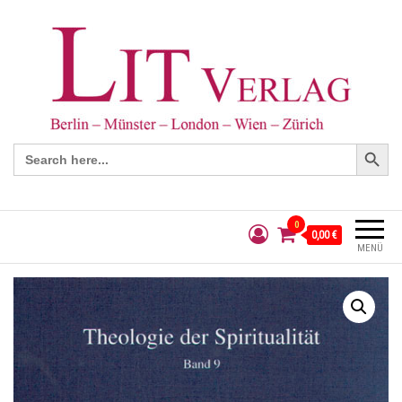
Search Button
Search
for:
0
0,00 €
MENÜ