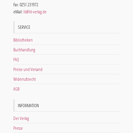
Fax: 0251 231972
eMail:
lit@lit-verlag.de
SERVICE
Bibliotheken
Buchhandlung
FAQ
Preise und Versand
Widerrufsrecht
AGB
INFORMATION
Der Verlag
Presse