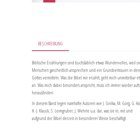
BESCHREIBUNG
Biblische Erzählungen sind buchstäblich etwas Wundervolles, weil si
Menschen ganzheitlich ansprechen und ein Grundvertrauen in den 
Gottes vermitteln. Was die Bibel mir erzählt, geht mich unmittelbar e
an. Was mich dabei besonders anspricht, muss ich immer wieder auf
herausfinden.
In diesem Band legen namhafte Autoren wie J. Gnilka, M. Görg, G. Hä
H.-J. Klauck, S. Leimgruber, J. Wehrle u.a. dar, was sie in, mit und
aufgrund der Bibel derzeit in besonderer Weise beschäftigt.