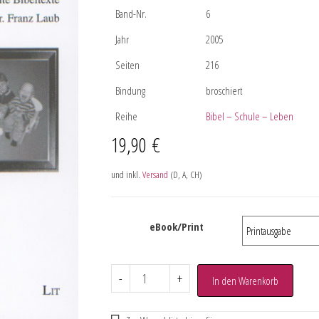
Band-Nr.
6
Jahr
2005
Seiten
216
Bindung
broschiert
Reihe
Bibel – Schule – Leben
19,90
€
und inkl.
Versand
(D, A, CH)
eBook/Print
-
+
In den Warenkorb