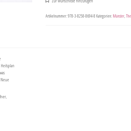
Artikelnummer:
978-3-8258-8694-8
Kategorien:
Münster
,
The
e
Heilsplan
twas
s Neue
fner,