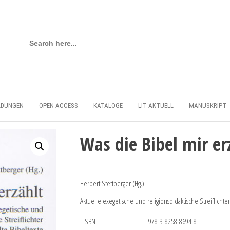
Search
for:
LDUNGEN
OPEN ACCESS
KATALOGE
LIT AKTUELL
MANUSKRIPT
Was die Bibel mir er
Herbert Stettberger (Hg.)
Aktuelle exegetische und religionsdidaktische Streiflichter 
ISBN
978-3-8258-8694-8