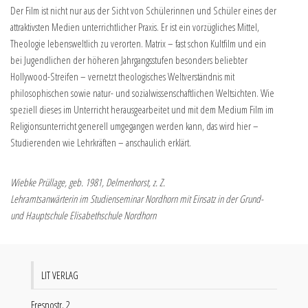
Der Film ist nicht nur aus der Sicht von Schülerinnen und Schüler eines der
attraktivsten Medien unterrichtlicher Praxis. Er ist ein vorzügliches Mittel,
Theologie lebensweltlich zu verorten. Matrix – fast schon Kultfilm und ein
bei Jugendlichen der höheren Jahrgangsstufen besonders beliebter
Hollywood-Streifen – vernetzt theologisches Weltverständnis mit
philosophischen sowie natur- und sozialwissenschaftlichen Weltsichten. Wie
speziell dieses im Unterricht herausgearbeitet und mit dem Medium Film im
Religionsunterricht generell umgegangen werden kann, das wird hier –
Studierenden wie Lehrkräften – anschaulich erklärt.
Wiebke Prüllage, geb. 1981, Delmenhorst, z. Z.
Lehramtsanwärterin im Studienseminar Nordhorn mit Einsatz in der Grund-
und Hauptschule Elisabethschule Nordhorn
LIT VERLAG
Fresnostr. 2