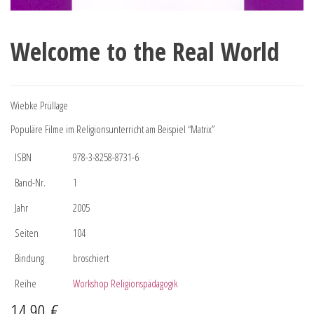
Welcome to the Real World
Wiebke Prüllage
Populäre Filme im Religionsunterricht am Beispiel “Matrix”
ISBN
978-3-8258-8731-6
Band-Nr.
1
Jahr
2005
Seiten
104
Bindung
broschiert
Reihe
Workshop Religionspädagogik
14,90
€