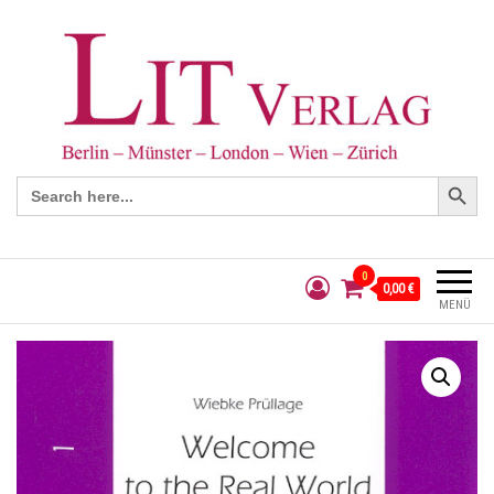
Search Button
Search
for:
0
0,00 €
MENÜ