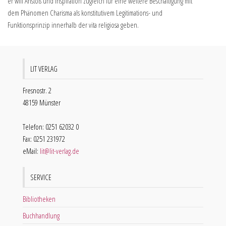
er will Anstoß und Inspiration zugleich für eine weitere Beschäftigung mit
dem Phänomen Charisma als konstitutivem Legitimations- und
Funktionsprinzip innerhalb der vita religiosa geben.
LIT VERLAG
Fresnostr. 2
48159 Münster
Telefon: 0251 62032 0
Fax: 0251 231972
eMail:
lit@lit-verlag.de
SERVICE
Bibliotheken
Buchhandlung