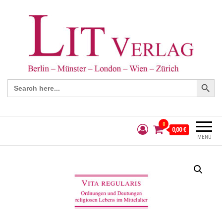
Search Button
Search
for:
0
0,00 €
MENÜ