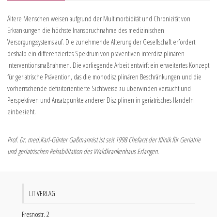
Ältere Menschen weisen aufgrund der Multimorbidität und Chronizität von
Erkrankungen die höchste Inanspruchnahme des medizinischen
Versorgungssystems auf. Die zunehmende Alterung der Gesellschaft erfordert
deshalb ein differenziertes Spektrum von präventiven interdisziplinären
Interventionsmaßnahmen. Die vorliegende Arbeit entwirft ein erweitertes Konzept
für geriatrische Prävention, das die monodisziplinären Beschränkungen und die
vorherrschende defizitorientierte Sichtweise zu überwinden versucht und
Perspektiven und Ansatzpunkte anderer Disziplinen in geriatrisches Handeln
einbezieht.
Prof. Dr. med.Karl-Günter Gaßmannist ist seit 1998 Chefarzt der Klinik für Geriatrie
und geriatrischen Rehabilitation des Waldkrankenhaus Erlangen.
LIT VERLAG
Fresnostr. 2