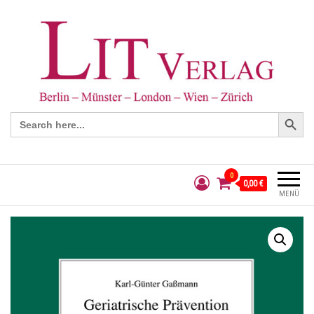
Search Button
Search
for:
0
0,00 €
MENÜ