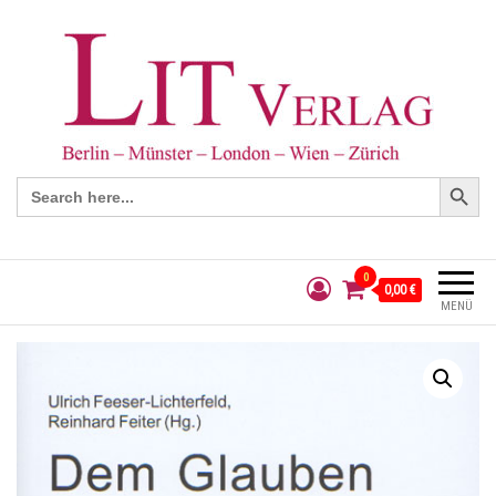
Search Button
Search
for:
0
0,00 €
MENÜ