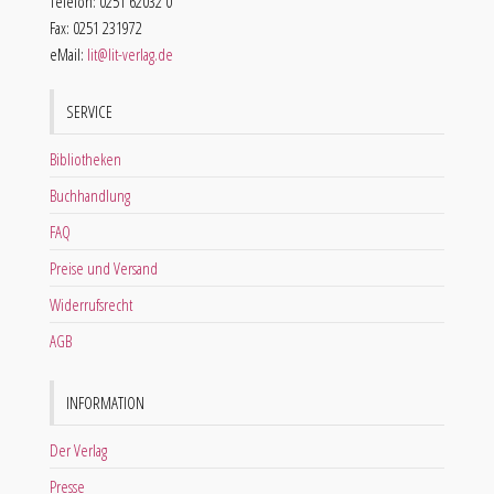
Telefon: 0251 62032 0
Fax: 0251 231972
eMail:
lit@lit-verlag.de
SERVICE
Bibliotheken
Buchhandlung
FAQ
Preise und Versand
Widerrufsrecht
AGB
INFORMATION
Der Verlag
Presse