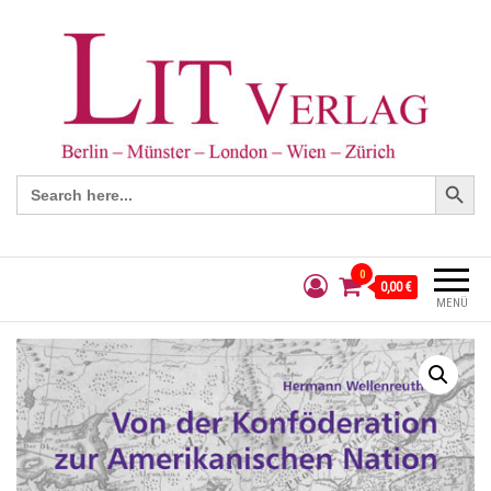
Search Button
Search
for:
0
0,00 €
MENÜ