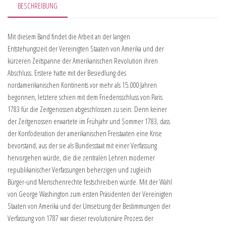
BESCHREIBUNG
Mit diesem Band findet die Arbeit an der langen
Entstehungszeit der Vereinigten Staaten von Amerika und der
kürzeren Zeitspanne der Amerikanischen Revolution ihren
Abschluss. Erstere hatte mit der Besiedlung des
nordamerikanischen Kontinents vor mehr als 15.000 Jahren
begonnen, letztere schien mit dem Friedensschluss von Paris
1783 für die Zeitgenossen abgeschlossen zu sein. Denn keiner
der Zeitgenossen erwartete im Frühjahr und Sommer 1783, dass
der Konföderation der amerikanischen Freistaaten eine Krise
bevorstand, aus der sie als Bundesstaat mit einer Verfassung
hervorgehen würde, die die zentralen Lehren moderner
republikanischer Verfassungen beherzigen und zugleich
Bürger-und Menschenrechte festschreiben würde. Mit der Wahl
von George Washington zum ersten Präsidenten der Vereinigten
Staaten von Amerika und der Umsetzung der Bestimmungen der
Verfassung von 1787 war dieser revolutionäre Prozess der