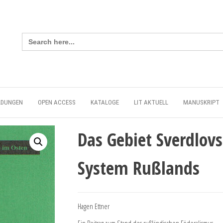
Search
for:
LDUNGEN
OPEN ACCESS
KATALOGE
LIT AKTUELL
MANUSKRIPT
Das Gebiet Sverdlov
System Rußlands
Hagen Ettner