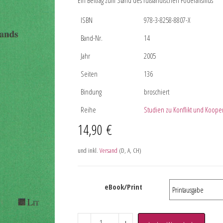
Ein Beitrag zum Stand des rußländischen Föderalismus
ISBN
978-3-8258-8807-X
Band-Nr.
14
Jahr
2005
Seiten
136
Bindung
broschiert
Reihe
Studien zu Konflikt und Kooper
14,90
€
und inkl.
Versand
(D, A, CH)
eBook/Print