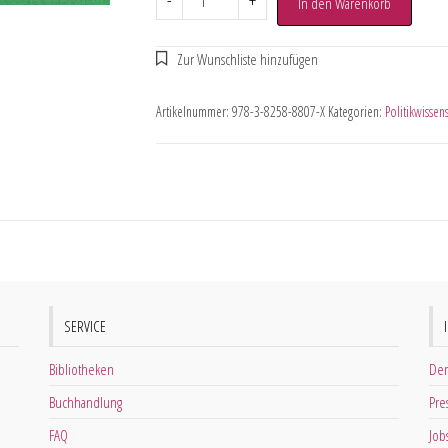
-
+
In den Warenkorb
Artikelnummer:
978-3-8258-8807-X
Kategorien:
Politikwissens
SERVICE
Bibliotheken
Der
Buchhandlung
Pre
FAQ
Job