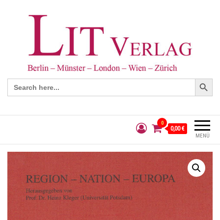
Search Button
Search
for:
0
0,00 €
MENÜ