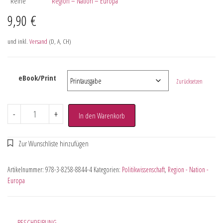
Reihe
Region – Nation – Europa
9,90
€
und inkl.
Versand
(D, A, CH)
eBook/Print
Zurücksetzen
-
+
In den Warenkorb
Artikelnummer:
978-3-8258-8844-4
Kategorien:
Politikwissenschaft
,
Region - Nation -
Europa
BESCHREIBUNG