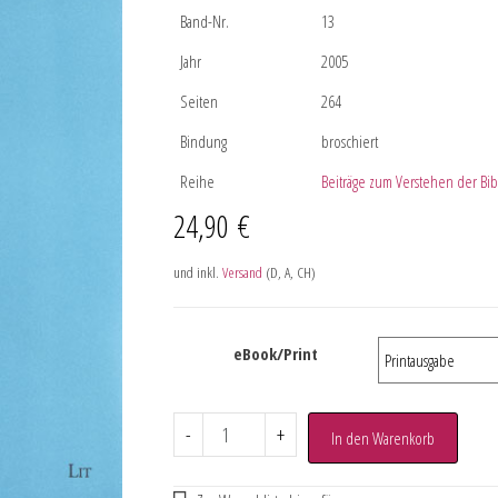
Band-Nr.
13
Jahr
2005
Seiten
264
Bindung
broschiert
Reihe
Beiträge zum Verstehen der Bib
24,90
€
und inkl.
Versand
(D, A, CH)
eBook/Print
-
+
In den Warenkorb