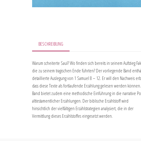
BESCHREIBUNG
Warum scheiterte Saul? Wo finden sich bereits in seinem Aufstieg Fa
die zu seinem tragischen Ende führten? Der vorliegende Band enthä
detaillierte Auslegung von 1 Samuel 8 – 12. Er will den Nachweis er
dass diese Texte als fortlaufende Erzählung gelesen werden können.
Band bietet zudem eine methodische Einführung in die narrative Po
alttestamentlicher Erzählungen. Der biblische Erzählstoff wird
hinsichtlich der vielfältigen Erzählstrategien analysiert, die in der
Vermittlung dieses Erzählstoffes eingesetzt werden.