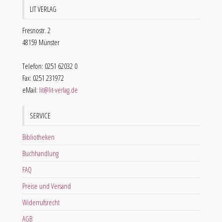
LIT VERLAG
Fresnostr. 2
48159 Münster
Telefon: 0251 62032 0
Fax: 0251 231972
eMail:
lit@lit-verlag.de
SERVICE
Bibliotheken
Buchhandlung
FAQ
Preise und Versand
Widerrufsrecht
AGB