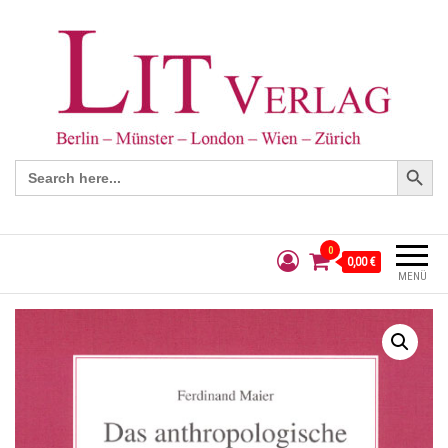
Search Button
Search
for:
0
0,00 €
MENÜ