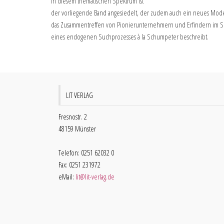
In diesem thematischen Spektrum ist
der vorliegende Band angesiedelt, der zudem auch ein neues Model
das Zusammentreffen von Pionierunternehmern und Erfindern im 
eines endogenen Suchprozesses à la Schumpeter beschreibt.
LIT VERLAG
Fresnostr. 2
48159 Münster
Telefon: 0251 62032 0
Fax: 0251 231972
eMail:
lit@lit-verlag.de