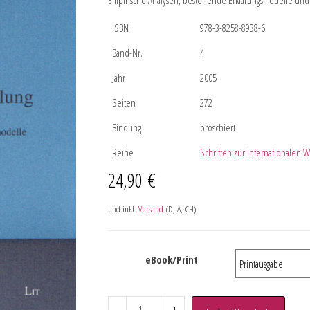
Empirische Analysen, bestehende Erklärungsmodelle un
ISBN
978-3-8258-8938-6
Band-Nr.
4
Jahr
2005
Seiten
272
Bindung
broschiert
Reihe
Schriften zur internationalen Wir
24,90
€
und inkl.
Versand
(D, A, CH)
eBook/Print