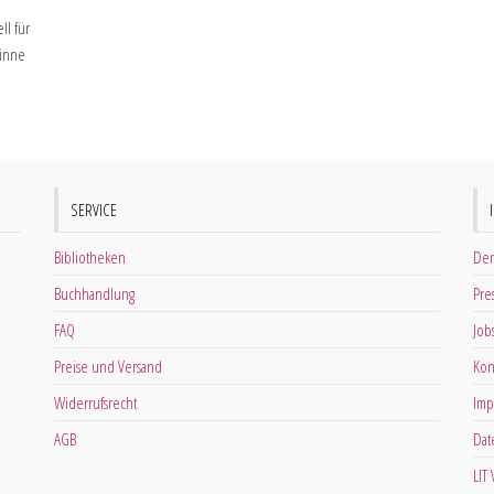
l für
Sinne
SERVICE
Bibliotheken
Der
Buchhandlung
Pre
FAQ
Job
Preise und Versand
Kon
Widerrufsrecht
Imp
AGB
Dat
LIT