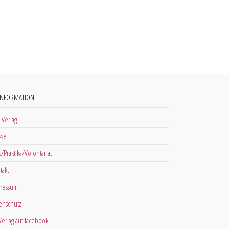
INFORMATION
 Verlag
sse
s/Praktika/Volontariat
takt
ressum
enschutz
 Verlag auf facebook