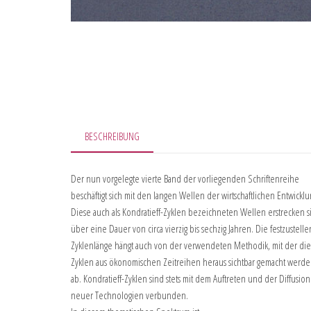
BESCHREIBUNG
Der nun vorgelegte vierte Band der vorliegenden Schriftenreihe
beschäftigt sich mit den langen Wellen der wirtschaftlichen Entwicklu
Diese auch als Kondratieff-Zyklen bezeichneten Wellen erstrecken s
über eine Dauer von circa vierzig bis sechzig Jahren. Die festzustell
Zyklenlänge hängt auch von der verwendeten Methodik, mit der di
Zyklen aus ökonomischen Zeitreihen heraus sichtbar gemacht werde
ab. Kondratieff-Zyklen sind stets mit dem Auftreten und der Diffusion
neuer Technologien verbunden.