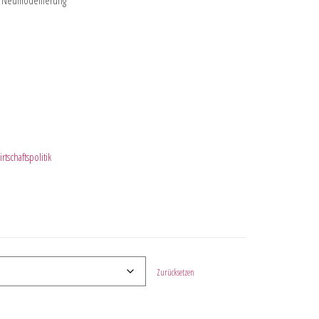
d Neumodellierung
tschaftspolitik
Zurücksetzen