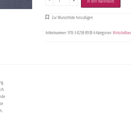
-
+
In den Warenkorb
Artikelnummer:
978-3-8258-8938-6
Kategorien:
Wirtschaftswi
ng.
ich
ende
ese
n,