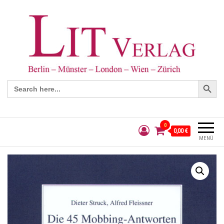
Search Button
Search
for:
0
0,00 €
MENÜ