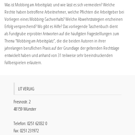
Was ist Mobbing am Arbeitsplatz und wie lässt es sich vermeiden? Welche
Rechte haben betroffene Arbeitnehmer, welche Pflichten die Arbeitgeber bei
Vorliegen eines Mobbing-Sachverhalts? Welche Abwehrstrategien erscheinen
Erfolg versprechend? Wo gibt es Hilfe? Das vorliegende Taschenbuch dient
als Fundgrube erprobter Antworten auf die häufigsten Fragestelllungen zum
Thema “Mobbing am Arbeitsplatz”, die die beiden Autoren in ihrer
jahrelangen beruflichen Praxis auf der Grundlage der geltenden Rechtslage
entwickelt haben und anhand von 31 teilweise sehr beeindruckenden
Fallbeispielen erläutern.
LIT VERLAG
Fresnostr. 2
48159 Münster
Telefon: 0251 62032 0
Fax: 0251 231972