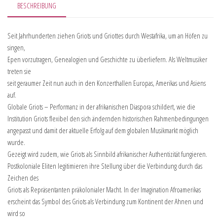
BESCHREIBUNG
Seit Jahrhunderten ziehen Griots und Griottes durch Westafrika, um an Höfen zu
singen,
Epen vorzutragen, Genealogien und Geschichte zu überliefern. Als Weltmusiker
treten sie
seit geraumer Zeit nun auch in den Konzerthallen Europas, Amerikas und Asiens
auf.
Globale Griots – Performanz in der afrikanischen Diaspora schildert, wie die
Institution Griots flexibel den sich ändernden historischen Rahmenbedingungen
angepasst und damit der aktuelle Erfolg auf dem globalen Musikmarkt möglich
wurde.
Gezeigt wird zudem, wie Griots als Sinnbild afrikanischer Authentizität fungieren.
Postkoloniale Eliten legitimieren ihre Stellung über die Verbindung durch das
Zeichen des
Griots als Repräsentanten präkolonialer Macht. In der Imagination Afroamerikas
erscheint das Symbol des Griots als Verbindung zum Kontinent der Ahnen und
wird so