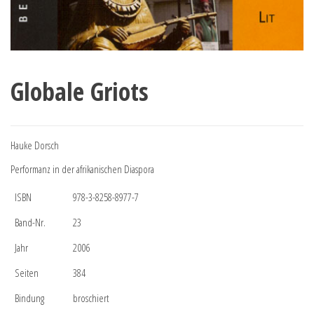
Globale Griots
Hauke Dorsch
Performanz in der afrikanischen Diaspora
ISBN
978-3-8258-8977-7
Band-Nr.
23
Jahr
2006
Seiten
384
Bindung
broschiert