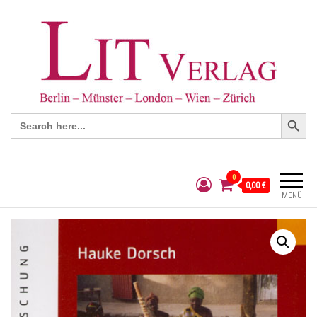
Search Button
Search
for:
0
0,00 €
MENÜ