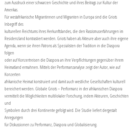
zum Ausdruck einer schwarzen Geschichte und ihres Beitrags zur Kultur der
Amerikas.
Für westafrikanische Migrantinnen und Migranten in Europa sind die Griots
Inbegriff des
kulturellen Reichtums ihres Herkunftslandes, die den Rassismuserfahrungen im
Residenzland kontrastiert werden. Griots haben als Akteure aber auch ihre eigene
Agenda, wenn sie ihren Patrons als Spezialisten der Tradition in die Diaspora
folgen
oder auf Konzertreisen die Diaspora an ihre Verpflichtungen gegenüber ihrem
Heimatland ermahnen. Mittels der Performanzanalyse zeigt der Autor, wie auf
Konzerten
afrikanische Heimat konstruiert und damit auch westliche Gesellschaften kulturell
bereichert werden. Globale Griots – Performanz in der afrikanischen Diaspora
vermittelt die Möglichkeiten multilokaler Forschung, indem Akteuren, Geschichten
und
Symbolen durch drei Kontinente gefolgt wird. Die Studie liefert dergestalt
Anregungen
für Diskussionen zu Performanz, Diaspora und Globalisierung.