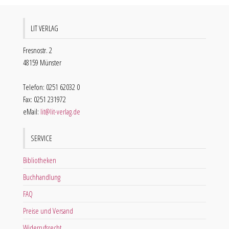
LIT VERLAG
Fresnostr. 2
48159 Münster
Telefon: 0251 62032 0
Fax: 0251 231972
eMail:
lit@lit-verlag.de
SERVICE
Bibliotheken
Buchhandlung
FAQ
Preise und Versand
Widerrufsrecht