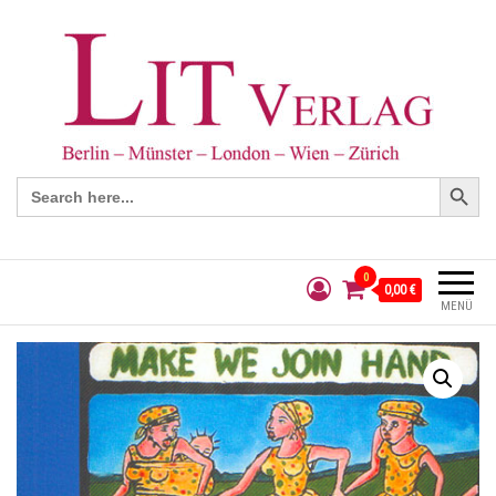
Search Button
Search
for:
0
0,00 €
MENÜ