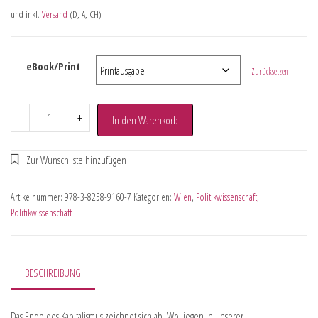
und inkl.
Versand
(D, A, CH)
eBook/Print
Zurücksetzen
-
+
In den Warenkorb
Artikelnummer:
978-3-8258-9160-7
Kategorien:
Wien
,
Politikwissenschaft
,
Politikwissenschaft
BESCHREIBUNG
Das Ende des Kapitalismus zeichnet sich ab. Wo liegen in unserer