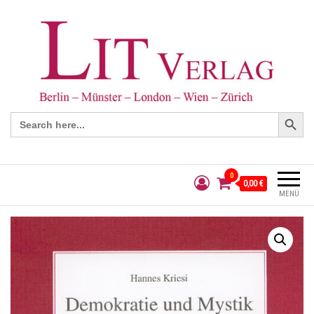
Search Button
Search
for:
0
0,00 €
MENÜ