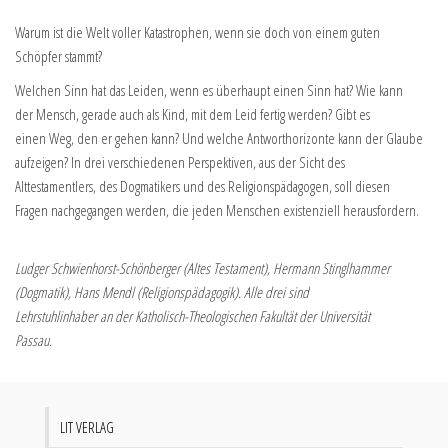
Warum ist die Welt voller Katastrophen, wenn sie doch von einem guten
Schöpfer stammt?
Welchen Sinn hat das Leiden, wenn es überhaupt einen Sinn hat? Wie kann
der Mensch, gerade auch als Kind, mit dem Leid fertig werden? Gibt es
einen Weg, den er gehen kann? Und welche Antworthorizonte kann der Glaube
aufzeigen? In drei verschiedenen Perspektiven, aus der Sicht des
Alttestamentlers, des Dogmatikers und des Religionspädagogen, soll diesen
Fragen nachgegangen werden, die jeden Menschen existenziell herausfordern.
Ludger Schwienhorst-Schönberger (Altes Testament), Hermann Stinglhammer
(Dogmatik), Hans Mendl (Religionspädagogik). Alle drei sind
Lehrstuhlinhaber an der Katholisch-Theologischen Fakultät der Universität
Passau.
LIT VERLAG