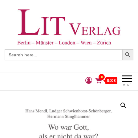
Search Button
Search
for:
0
0,00 €
MENÜ