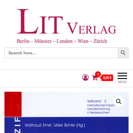
Search Button
Search
for:
0
0,00 €
MENÜ