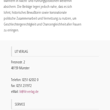
Männern in Macht- und Führungspositionen weiterhin
absichern. Die Beiträge legen jedoch nahe, dass es sich
lohnt, historisches Bewußtsein sowie transnationale
politische Zusammenarbeit und Vernetzung zu nutzen, um
Geschlechtergerechtigkeit und Chancengleichheit aller Frauen
zu erringen.
LIT VERLAG
Fresnostr. 2
48159 Münster
Telefon: 0251 62032 0
Fax: 0251 231972
eMail:
lit@lit-verlag.de
SERVICE