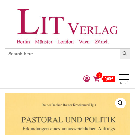
Search Button
Search
for:
0
0,00 €
MENÜ