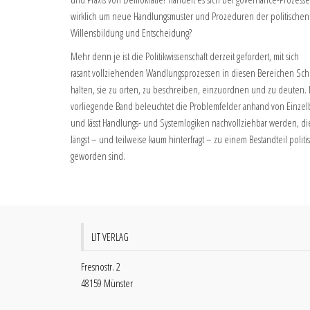
wirklich um neue Handlungsmuster und Prozeduren der politischen
Willensbildung und Entscheidung?
Mehr denn je ist die Politikwissenschaft derzeit gefordert, mit sich
rasant vollziehenden Wandlungsprozessen in diesen Bereichen Schr
halten, sie zu orten, zu beschreiben, einzuordnen und zu deuten.
vorliegende Band beleuchtet die Problemfelder anhand von Einzel
und lässt Handlungs- und Systemlogiken nachvollziehbar werden, di
längst – und teilweise kaum hinterfragt – zu einem Bestandteil politi
geworden sind.
LIT VERLAG
Fresnostr. 2
48159 Münster