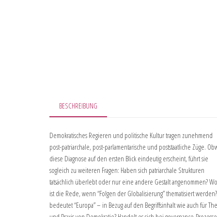
BESCHREIBUNG
Demokratisches Regieren und politische Kultur tragen zunehmend
post-patriarchale, post-parlamentarische und poststaatliche Züge. Ob
diese Diagnose auf den ersten Blick eindeutig erscheint, führt sie
sogleich zu weiteren Fragen: Haben sich patriarchale Strukturen
tatsächlich überlebt oder nur eine andere Gestalt angenommen? W
ist die Rede, wenn “Folgen der Globalisierung” thematisiert werden
bedeutet “Europa” – in Bezug auf den Begriffsinhalt wie auch für Th
und Praxis von Demokratie? Handelt es sich bei governance-Prozess