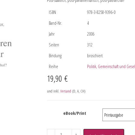
Post-staatlich, post-parlamentarisch, post-patriarchal?
ISBN
978-3-8258-9396-0
Band-Nr.
4
Jahr
2006
Seiten
312
Bindung
broschiert
Reihe
Politik, Gemeinschaft und Gesell
19,90
€
und inkl.
Versand
(D, A, CH)
eBook/Print