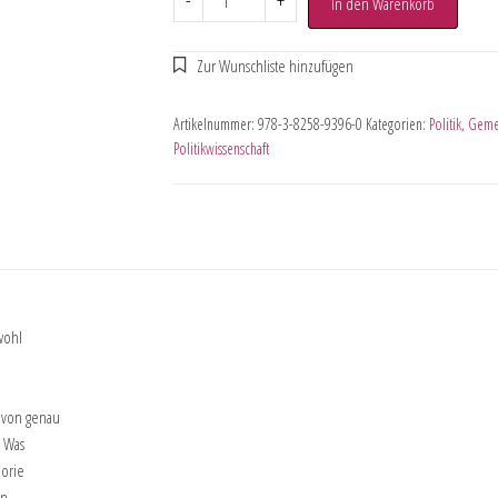
-
+
In den Warenkorb
Artikelnummer:
978-3-8258-9396-0
Kategorien:
Politik, Geme
Politikwissenschaft
wohl
ovon genau
? Was
eorie
en