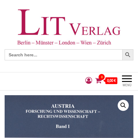
Search Button
Search
for:
0
0,00 €
MENÜ