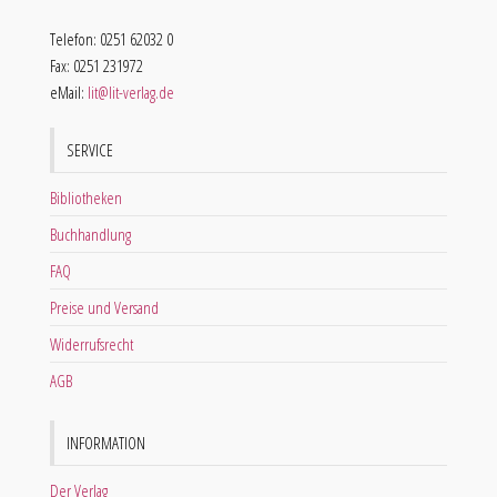
Telefon: 0251 62032 0
Fax: 0251 231972
eMail:
lit@lit-verlag.de
SERVICE
Bibliotheken
Buchhandlung
FAQ
Preise und Versand
Widerrufsrecht
AGB
INFORMATION
Der Verlag