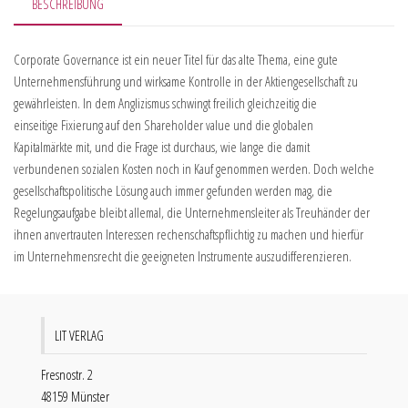
BESCHREIBUNG
Corporate Governance ist ein neuer Titel für das alte Thema, eine gute
Unternehmensführung und wirksame Kontrolle in der Aktiengesellschaft zu
gewährleisten. In dem Anglizismus schwingt freilich gleichzeitig die
einseitige Fixierung auf den Shareholder value und die globalen
Kapitalmärkte mit, und die Frage ist durchaus, wie lange die damit
verbundenen sozialen Kosten noch in Kauf genommen werden. Doch welche
gesellschaftspolitische Lösung auch immer gefunden werden mag, die
Regelungsaufgabe bleibt allemal, die Unternehmensleiter als Treuhänder der
ihnen anvertrauten Interessen rechenschaftspflichtig zu machen und hierfür
im Unternehmensrecht die geeigneten Instrumente auszudifferenzieren.
LIT VERLAG
Fresnostr. 2
48159 Münster