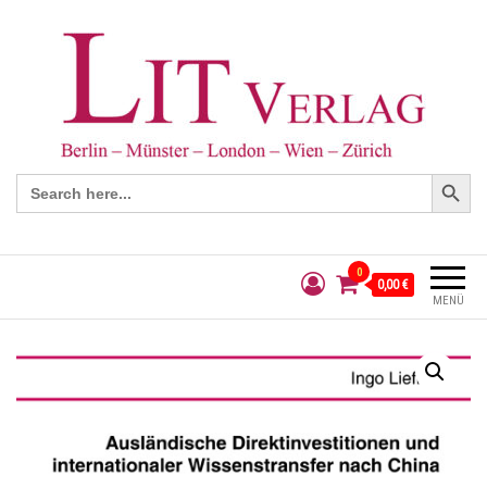
Search Button
Search
for:
0
0,00 €
MENÜ