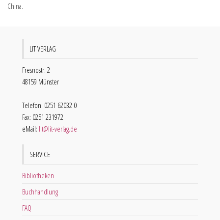
China.
LIT VERLAG
Fresnostr. 2
48159 Münster
Telefon: 0251 62032 0
Fax: 0251 231972
eMail:
lit@lit-verlag.de
SERVICE
Bibliotheken
Buchhandlung
FAQ