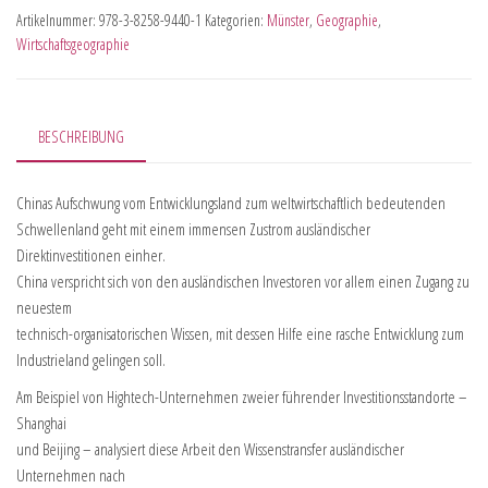
Artikelnummer:
978-3-8258-9440-1
Kategorien:
Münster
,
Geographie
,
Wirtschaftsgeographie
BESCHREIBUNG
Chinas Aufschwung vom Entwicklungsland zum weltwirtschaftlich bedeutenden
Schwellenland geht mit einem immensen Zustrom ausländischer
Direktinvestitionen einher.
China verspricht sich von den ausländischen Investoren vor allem einen Zugang zu
neuestem
technisch-organisatorischen Wissen, mit dessen Hilfe eine rasche Entwicklung zum
Industrieland gelingen soll.
Am Beispiel von Hightech-Unternehmen zweier führender Investitionsstandorte –
Shanghai
und Beijing – analysiert diese Arbeit den Wissenstransfer ausländischer
Unternehmen nach