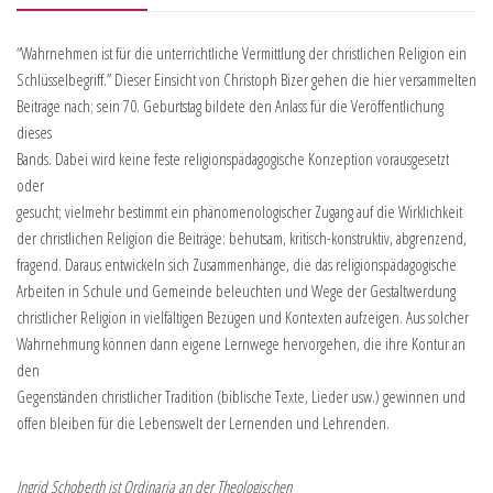
“Wahrnehmen ist für die unterrichtliche Vermittlung der christlichen Religion ein
Schlüsselbegriff.” Dieser Einsicht von Christoph Bizer gehen die hier versammelten
Beiträge nach; sein 70. Geburtstag bildete den Anlass für die Veröffentlichung
dieses
Bands. Dabei wird keine feste religionspädagogische Konzeption vorausgesetzt
oder
gesucht; vielmehr bestimmt ein phänomenologischer Zugang auf die Wirklichkeit
der christlichen Religion die Beiträge: behutsam, kritisch-konstruktiv, abgrenzend,
fragend. Daraus entwickeln sich Zusammenhänge, die das religionspädagogische
Arbeiten in Schule und Gemeinde beleuchten und Wege der Gestaltwerdung
christlicher Religion in vielfältigen Bezügen und Kontexten aufzeigen. Aus solcher
Wahrnehmung können dann eigene Lernwege hervorgehen, die ihre Kontur an
den
Gegenständen christlicher Tradition (biblische Texte, Lieder usw.) gewinnen und
offen bleiben für die Lebenswelt der Lernenden und Lehrenden.
Ingrid Schoberth ist Ordinaria an der Theologischen