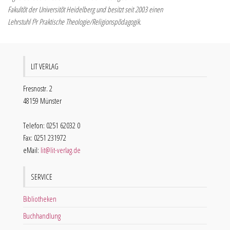
Fakultõt der Universitõt Heidelberg und besitzt seit 2003 einen
Lehrstuhl f³r Praktische Theologie/Religionspõdagogik.
LIT VERLAG
Fresnostr. 2
48159 Münster
Telefon: 0251 62032 0
Fax: 0251 231972
eMail:
lit@lit-verlag.de
SERVICE
Bibliotheken
Buchhandlung