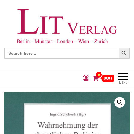
Search Button
Search
for:
0
0,00 €
MENÜ