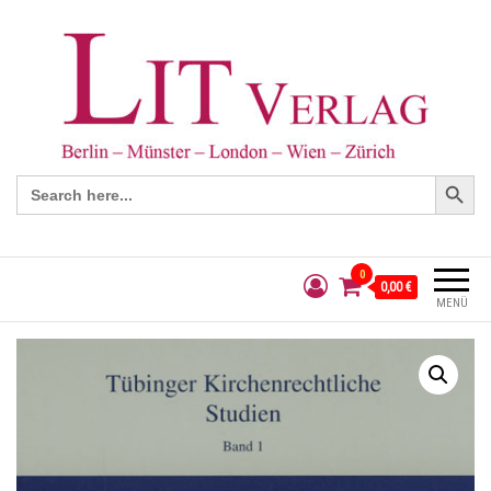
Search Button
Search
for:
0
0,00 €
MENÜ