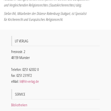
und Vergleichenden Religionsrechtes (Staatskirchenrechtes) tätig.
Stefan Ihli, Mitarbeiter der Diözese Rottenburg-Stuttgart, ist Spezialist
für Kirchenrecht und Europäisches Religionsrecht.
LIT VERLAG
Fresnostr. 2
48159 Münster
Telefon: 0251 62032 0
Fax: 0251 231972
eMail:
lit@lit-verlag.de
SERVICE
Bibliotheken