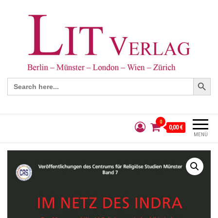
Search Button
Search
for:
0
0,00 €
MENÜ