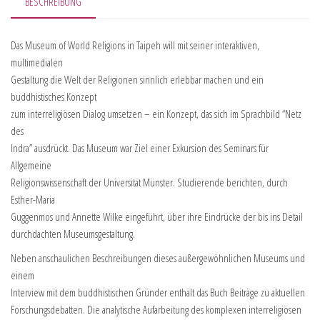
BESCHREIBUNG
Das Museum of World Religions in Taipeh will mit seiner interaktiven,
multimedialen
Gestaltung die Welt der Religionen sinnlich erlebbar machen und ein
buddhistisches Konzept
zum interreligiösen Dialog umsetzen – ein Konzept, das sich im Sprachbild “Netz
des
Indra” ausdrückt. Das Museum war Ziel einer Exkursion des Seminars für
Allgemeine
Religionswissenschaft der Universität Münster. Studierende berichten, durch
Esther-Maria
Guggenmos und Annette Wilke eingeführt, über ihre Eindrücke der bis ins Detail
durchdachten Museumsgestaltung.
Neben anschaulichen Beschreibungen dieses außergewöhnlichen Museums und
einem
Interview mit dem buddhistischen Gründer enthält das Buch Beiträge zu aktuellen
Forschungsdebatten. Die analytische Aufarbeitung des komplexen interreligiösen