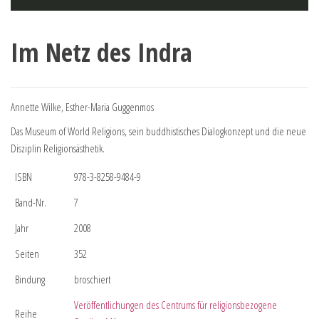
Im Netz des Indra
Annette Wilke, Esther-Maria Guggenmos
Das Museum of World Religions, sein buddhistisches Dialogkonzept und die neue
Disziplin Religionsästhetik.
ISBN
978-3-8258-9484-9
Band-Nr.
7
Jahr
2008
Seiten
352
Bindung
broschiert
Veröffentlichungen des Centrums für religionsbezogene
Reihe