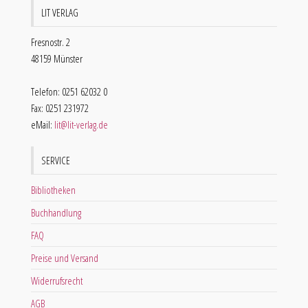
LIT VERLAG
Fresnostr. 2
48159 Münster
Telefon: 0251 62032 0
Fax: 0251 231972
eMail:
lit@lit-verlag.de
SERVICE
Bibliotheken
Buchhandlung
FAQ
Preise und Versand
Widerrufsrecht
AGB