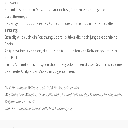
Netzwerk-
Gedankens, der dem Museum zugrundeliegt, führt zu einer integrativen
Dialogtheorie, die ein
neues, genuin buddhistisches Konzept in die christlich dominierte Debatte
einbringt.
Erstmalig wird auch ein Forschungsüberblick über die noch junge akademische
Disziplin der
Religionsästhetik geboten, die die sinnlichen Seiten von Religion systematisch in
den Blick
nimmt. Anhand zentraler systematischer Fragestellungen dieser Disziplin wird eine
detaillierte Analyse des Museums vorgenommen.
Prof. Dr. Annette Wilke ist seit 1998 Professorin an der
Westfälischen Wilhelms Universität Münster und Leiterin des Seminars f³r Allgemeine
Religionswissenschaft
und der religionswissenschaftlichen Studiengänge