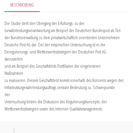
BESCHREIBUNG
Die Studie stellt den Übergang der Erfüllungs- zu der
Gewährleistungsverantwortung am Beispiel der Deutschen Bundespost als Teil
der Bundesverwaltung zu dem privatwirtschaftlich orientierten Unternehmen
Deutsche Post AG dar. Ziel der empirischen Untersuchung ist es die
Deregulierungs- und Wettbewerbsstrategien der Deutschen Post AG
darzustellen
und am Beispiel des Geschäftsfelds Postfilialen die eingeleiteten
Maßnahmen
zu evaluieren. Diesem Geschäftsfeld kommt innerhalb des Konzerns wegen des
Infrastrukturgewährleistungsauftrags zentrale Bedeutung zu. Schwerpunkte
der
Untersuchung bilden die Diskussion der Regulierungskonzepte, der
Wettbewerbsstrategien sowie des internen Qualitätsmanagements.