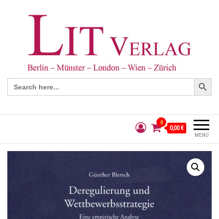
Search Button
Search
for:
0
0,00 €
MENÜ