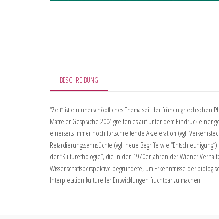
BESCHREIBUNG
“Zeit” ist ein unerschöpfliches Thema seit der frühen griechischen P
Matreier Gespräche 2004 greifen es auf unter dem Eindruck einer geg
einerseits immer noch fortschreitende Akzeleration (vgl. Verkehrstech
Retardierungssehnsüchte (vgl. neue Begriffe wie “Entschleunigung”). 
der “Kulturethologie”, die in den 1970er Jahren der Wiener Verhalte
Wissenschaftsperspektive begründete, um Erkenntnisse der biologisc
Interpretation kultureller Entwicklungen fruchtbar zu machen.