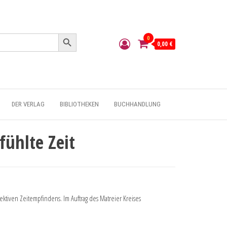
Search Button
0
0,00 €
DER VERLAG
BIBLIOTHEKEN
BUCHHANDLUNG
fühlte Zeit
tiven Zeitempfindens. Im Auftrag des Matreier Kreises