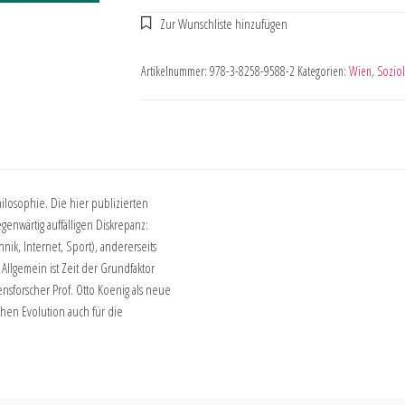
Artikelnummer:
978-3-8258-9588-2
Kategorien:
Wien
,
Soziol
hilosophie. Die hier publizierten
enwärtig auffälligen Diskrepanz:
nik, Internet, Sport), andererseits
Allgemein ist Zeit der Grundfaktor
nsforscher Prof. Otto Koenig als neue
hen Evolution auch für die