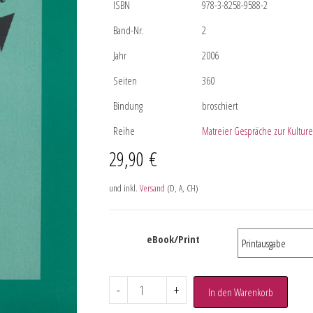
ISBN
978-3-8258-9588-2
Band-Nr.
2
Jahr
2006
Seiten
360
Bindung
broschiert
Reihe
Matreier Gespräche zur Kulture
29,90
€
und inkl.
Versand
(D, A, CH)
eBook/Print
-
+
In den Warenkorb