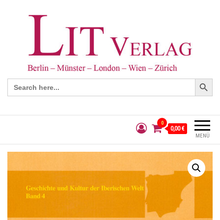
Search Button
Search
for:
0
0,00 €
MENÜ