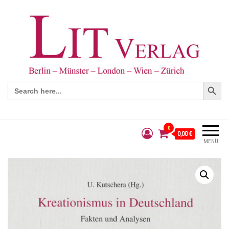
Search Button
Search
for:
0
0,00 €
MENÜ