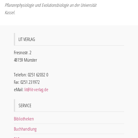
Pflanzenphysiologie und Evolutionsbiologie an der Universität
Kassel.
LIT VERLAG
Fresnostr. 2
48159 Münster
Telefon: 0251 62032 0
Fax: 0251 231972
eMail:
lit@lit-verlag.de
SERVICE
Bibliotheken
Buchhandlung