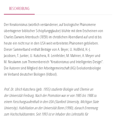
BESCHREIBUNG
Der Kreationismus (wörtlich verstandener, auf biologische Phänomene
übertragener biblischer Schöpfungsglaube) blühte mit dem Erscheinen von
Charles Darwins Artenbuch (1859) im christlichen Abendland auf und ist bis
heute ein nicht nur in den USA weit verbreitetes Phänomen geblieben.
Dieser Sammelband enthält Beiträge von A. Beyer, U. Hoßfeld, H.-J.
Jacobsen, T. Junker, U. Kutschera, R. Leinfelder, M. Mahner, A. Meyer und
M. Neukamm zum Themenbereich “Kreationismus und Intelligentes Design”.
Die Autoren sind Mitglied der Arbeitsgemeinschaft (AG) Evolutionsbiologie
im Verband deutscher Biologen (Vdbiol).
Prof. Dr. Ulrich Kutschera (geb. 1955) studierte Biologie und Chemie an
der Universität Freiburg. Nach der Promotion war er von 1985 bis 1988 zu
einem Forschungsaufenthalt in den USA (Stanford University, Michigan State
University). Habilitation an der Universität Bonn (1990), danach Ernennung
zum Hochschuldozenten. Seit 1993 ist er Inhaber des Lehrstuhls für