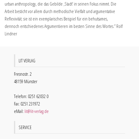
urban anthropology, die das Gebilde ,Stadt’ in seinen Fokus nimmt. Die
Arbeit besticht vor allem durch methodische Vielfalt und argumentative
Reflexivität; sie ist ein exemplarisches Beispiel für ein behutsames,
dennoch entschiedenes Argumentieren im besten Sinne des Wortes.” Rolf
Lindner
LIT VERLAG
Fresnostr. 2
48159 Münster
Telefon: 0251 62032 0
Fax: 0251 231972
eMail:
lit@lit-verlag.de
SERVICE