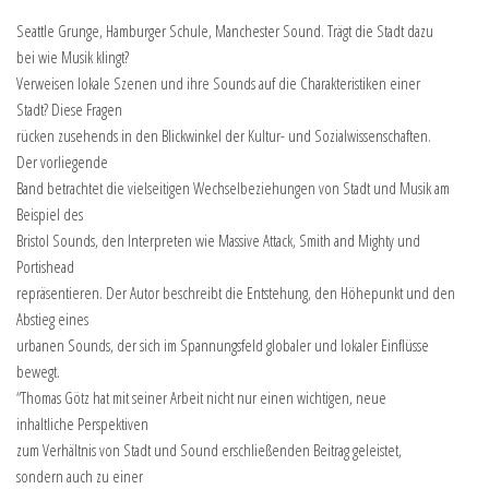
Seattle Grunge, Hamburger Schule, Manchester Sound. Trägt die Stadt dazu
bei wie Musik klingt?
Verweisen lokale Szenen und ihre Sounds auf die Charakteristiken einer
Stadt? Diese Fragen
rücken zusehends in den Blickwinkel der Kultur- und Sozialwissenschaften.
Der vorliegende
Band betrachtet die vielseitigen Wechselbeziehungen von Stadt und Musik am
Beispiel des
Bristol Sounds, den Interpreten wie Massive Attack, Smith and Mighty und
Portishead
repräsentieren. Der Autor beschreibt die Entstehung, den Höhepunkt und den
Abstieg eines
urbanen Sounds, der sich im Spannungsfeld globaler und lokaler Einflüsse
bewegt.
“Thomas Götz hat mit seiner Arbeit nicht nur einen wichtigen, neue
inhaltliche Perspektiven
zum Verhältnis von Stadt und Sound erschließenden Beitrag geleistet,
sondern auch zu einer