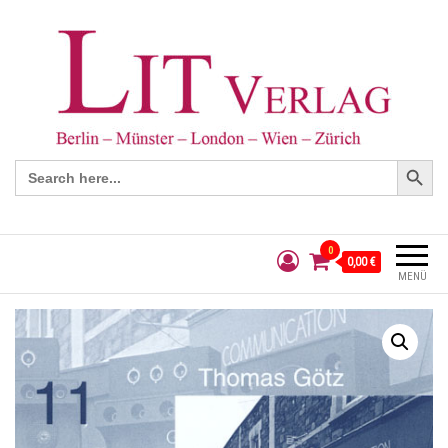
Search Button
Search
for:
0
0,00 €
MENÜ