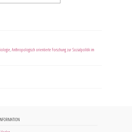
iologie
,
Anthropologisch orientierte Forschung zur Sozialpolitik im
INFORMATION