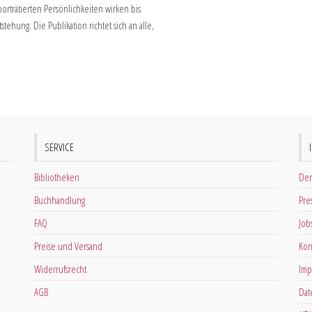
porträtierten Persönlichkeiten wirken bis
tehung. Die Publikation richtet sich an alle,
SERVICE
Bibliotheken
Der
Buchhandlung
Pre
FAQ
Job
Preise und Versand
Kon
Widerrufsrecht
Imp
AGB
Dat