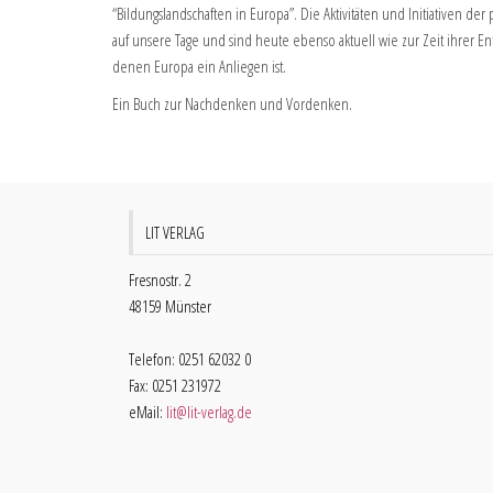
“Bildungslandschaften in Europa”. Die Aktivitäten und Initiativen der 
auf unsere Tage und sind heute ebenso aktuell wie zur Zeit ihrer Ents
denen Europa ein Anliegen ist.
Ein Buch zur Nachdenken und Vordenken.
LIT VERLAG
Fresnostr. 2
48159 Münster
Telefon: 0251 62032 0
Fax: 0251 231972
eMail:
lit@lit-verlag.de