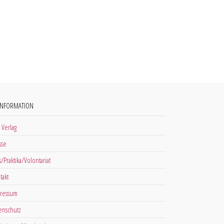
INFORMATION
 Verlag
sse
s/Praktika/Volontariat
takt
ressum
enschutz