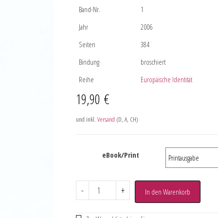
Band-Nr.
1
Jahr
2006
Seiten
384
Bindung
broschiert
Reihe
Europäische Identität
19,90
€
und inkl.
Versand
(D, A, CH)
eBook/Print
-
+
In den Warenkorb