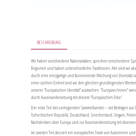
BESCHREIBUNG
Wir haben verschiedene Nationalitäten, sprechen verschiedene Sp
Regionen und haben unterschiedliche Traditionen. Alle sind wir abe
durch eine einzigartige und faszinierende Mischung von Diversität u
einer solchen Einheit sind wir den gleichen grundlegenden Werten 
unserer “Europäischen Identität” ausmachen. “Europäer/innen” werd
durch Auseinandersetzung mit diesem “Europäischen Erbe”.
Der erste Teil des vorliegenden Sammelbandes – mit Beiträgen aus Ö
Tschechischen Republik, Deutschland, Griechenland, Ungarn, Pol
Nachdenken über Europa und zur Auseinandersetzung mit diversen “
Im zweiten Teil skizziert ein europäisches Team von Autorinnen und 