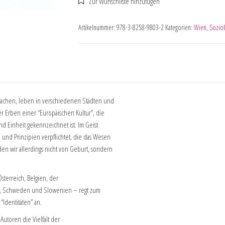
Artikelnummer:
978-3-8258-9803-2
Kategorien:
Wien
,
Soziol
rachen, leben in verschiedenen Städten und
r Erben einer “Europäischen Kultur”, die
nd Einheit gekennzeichnet ist. Im Geist
und Prinzipien verpflichtet, die das Wesen
en wir allerdings nicht von Geburt, sondern
sterreich, Belgien, der
en, Schweden und Slowenien – regt zum
Identitäten” an.
Autoren die Vielfalt der