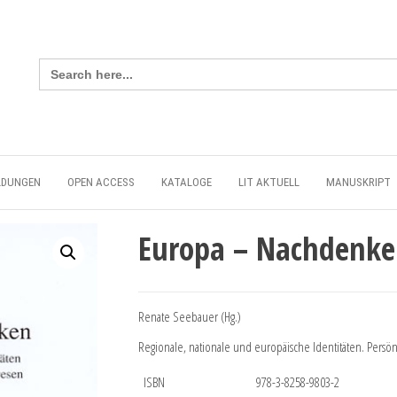
Search
for:
LDUNGEN
OPEN ACCESS
KATALOGE
LIT AKTUELL
MANUSKRIPT
Europa – Nachdenke
Renate Seebauer (Hg.)
Regionale, nationale und europäische Identitäten. Persö
ISBN
978-3-8258-9803-2