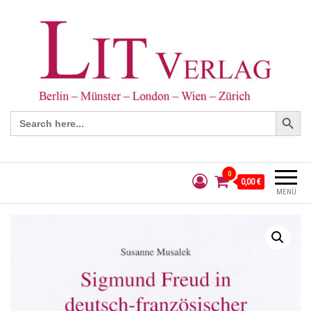
Search Button
Search
for:
0
0,00 €
MENÜ