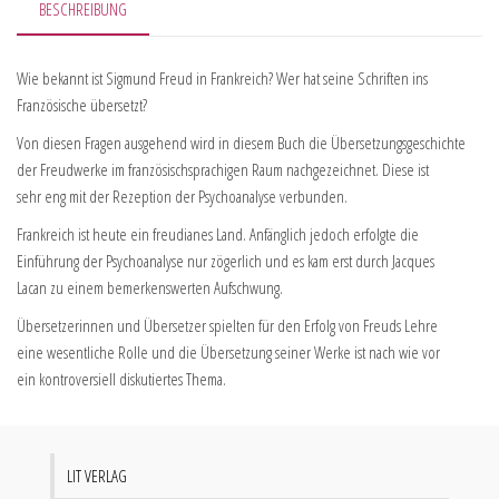
BESCHREIBUNG
Wie bekannt ist Sigmund Freud in Frankreich? Wer hat seine Schriften ins
Französische übersetzt?
Von diesen Fragen ausgehend wird in diesem Buch die Übersetzungsgeschichte
der Freudwerke im französischsprachigen Raum nachgezeichnet. Diese ist
sehr eng mit der Rezeption der Psychoanalyse verbunden.
Frankreich ist heute ein freudianes Land. Anfänglich jedoch erfolgte die
Einführung der Psychoanalyse nur zögerlich und es kam erst durch Jacques
Lacan zu einem bemerkenswerten Aufschwung.
Übersetzerinnen und Übersetzer spielten für den Erfolg von Freuds Lehre
eine wesentliche Rolle und die Übersetzung seiner Werke ist nach wie vor
ein kontroversiell diskutiertes Thema.
LIT VERLAG