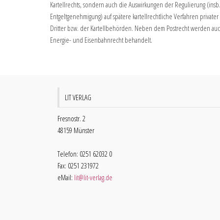
Kartellrechts, sondern auch die Auswirkungen der Regulierung (insb
Entgeltgenehmigung) auf spätere kartellrechtliche Verfahren privater
Dritter bzw. der Kartellbehörden. Neben dem Postrecht werden auc
Energie- und Eisenbahnrecht behandelt.
LIT VERLAG
Fresnostr. 2
48159 Münster
Telefon: 0251 62032 0
Fax: 0251 231972
eMail:
lit@lit-verlag.de