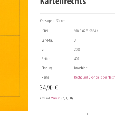
Kartellrechts
Christopher Säcker
ISBN
978-3-8258-9864-4
Band-Nr.
3
Jahr
2006
Seiten
400
Bindung
broschiert
Reihe
Recht und Ökonomik der Netzr
34,90
€
und inkl.
Versand
(D, A, CH)