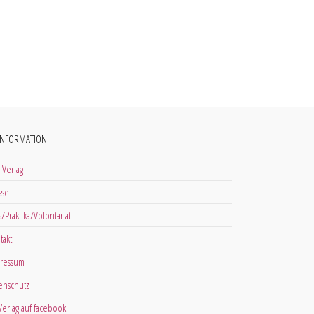
INFORMATION
 Verlag
sse
s/Praktika/Volontariat
takt
ressum
enschutz
 Verlag auf facebook