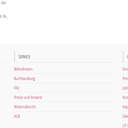
. der
h TK-,
SERVICE
Bibliotheken
Der
Buchhandlung
Pre
FAQ
Job
Preise und Versand
Kon
Widerrufsrecht
Imp
AGB
Dat
LIT