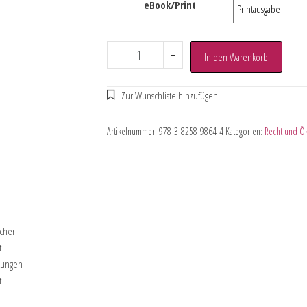
eBook/Print
-
+
In den Warenkorb
Artikelnummer:
978-3-8258-9864-4
Kategorien:
Recht und Ö
icher
t
nkungen
t