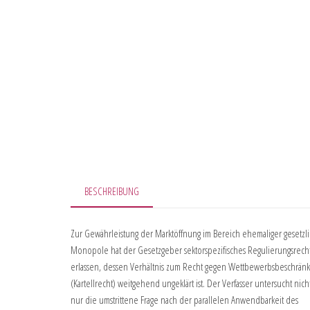
BESCHREIBUNG
Zur Gewährleistung der Marktöffnung im Bereich ehemaliger gesetzl
Monopole hat der Gesetzgeber sektorspezifisches Regulierungsrech
erlassen, dessen Verhältnis zum Recht gegen Wettbewerbsbeschrä
(Kartellrecht) weitgehend ungeklärt ist. Der Verfasser untersucht nich
nur die umstrittene Frage nach der parallelen Anwendbarkeit des