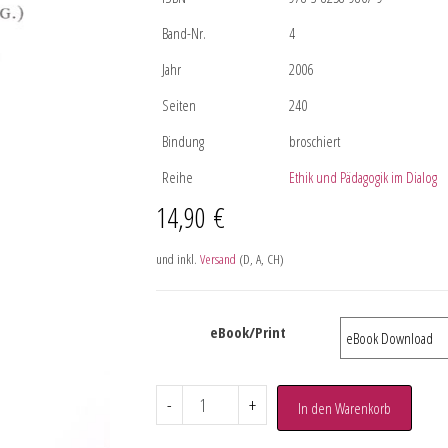
Band-Nr.
4
Jahr
2006
Seiten
240
Bindung
broschiert
Reihe
Ethik und Pädagogik im Dialog
14,90
€
und inkl.
Versand
(D, A, CH)
eBook/Print
-
+
In den Warenkorb