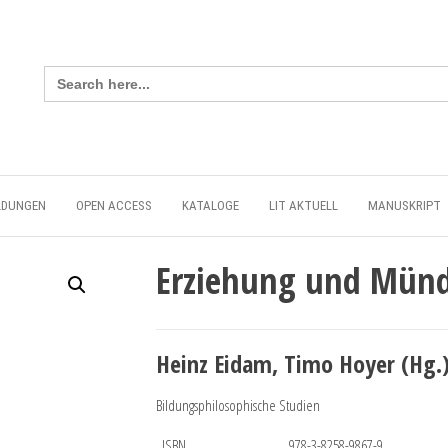
Search
for:
LDUNGEN
OPEN ACCESS
KATALOGE
LIT AKTUELL
MANUSKRIPT
Erziehung und Münd
Heinz Eidam, Timo Hoyer (Hg.
Bildungsphilosophische Studien
ISBN
978-3-8258-9867-9