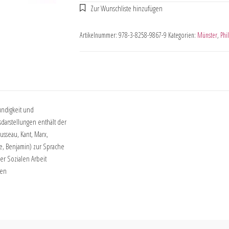
Artikelnummer:
978-3-8258-9867-9
Kategorien:
Münster
,
Phi
ündigkeit und
darstellungen enthält der
sseau, Kant, Marx,
e, Benjamin) zur Sprache
r Sozialen Arbeit
hen