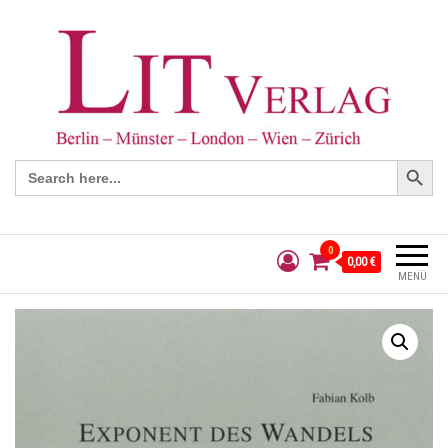
Search Button
Search
for:
0
0,00 €
MENÜ