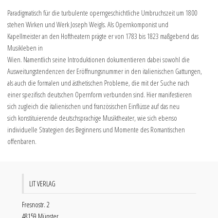
Paradigmatisch für die turbulente operngeschichtliche Umbruchszeit um 1800
stehen Wirken und Werk Joseph Weigls. Als Opernkomponist und
Kapellmeister an den Hoftheatern prägte er von 1783 bis 1823 maßgebend das
Musikleben in
Wien. Namentlich seine Introduktionen dokumentieren dabei sowohl die
Ausweitungstendenzen der Eröffnungsnummer in den italienischen Gattungen,
als auch die formalen und ästhetischen Probleme, die mit der Suche nach
einer spezifisch deutschen Opernform verbunden sind. Hier manifestieren
sich zugleich die italienischen und französischen Einflüsse auf das neu
sich konstituierende deutschsprachige Musiktheater, wie sich ebenso
individuelle Strategien des Beginnens und Momente des Romantischen
offenbaren.
LIT VERLAG
Fresnostr. 2
48159 Münster