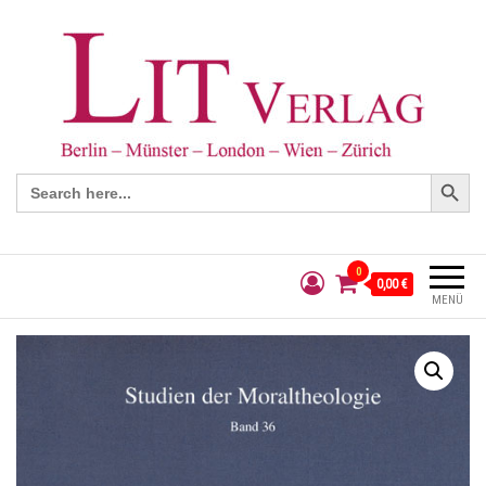
Search Button
Search
for:
0
0,00 €
MENÜ