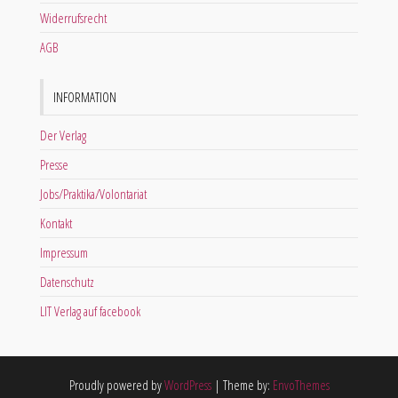
Widerrufsrecht
AGB
INFORMATION
Der Verlag
Presse
Jobs/Praktika/Volontariat
Kontakt
Impressum
Datenschutz
LIT Verlag auf facebook
Proudly powered by
WordPress
|
Theme by:
EnvoThemes