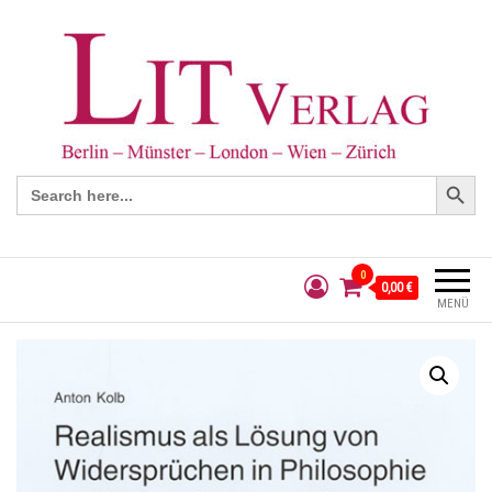
Search Button
Search
for:
0
0,00 €
MENÜ