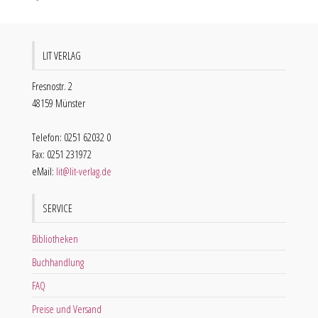
LIT VERLAG
Fresnostr. 2
48159 Münster
Telefon: 0251 62032 0
Fax: 0251 231972
eMail:
lit@lit-verlag.de
SERVICE
Bibliotheken
Buchhandlung
FAQ
Preise und Versand