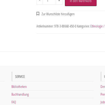
-
+
In den Warenkorb
Artikelnummer:
978-3-88660-450-0
Kategorien:
Ethnologie /
SERVICE
Bibliotheken
Der
Buchhandlung
Pre
FAQ
Job