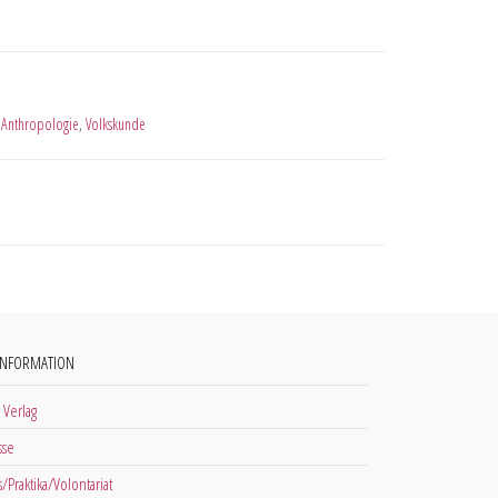
 Anthropologie
,
Volkskunde
INFORMATION
 Verlag
sse
s/Praktika/Volontariat