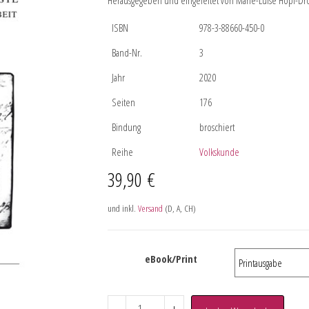
Herausgegeben und eingeleitet von Marie-Luise Hopf-Dro
ISBN
978-3-88660-450-0
Band-Nr.
3
Jahr
2020
Seiten
176
Bindung
broschiert
Reihe
Volkskunde
39,90
€
und inkl.
Versand
(D, A, CH)
eBook/Print