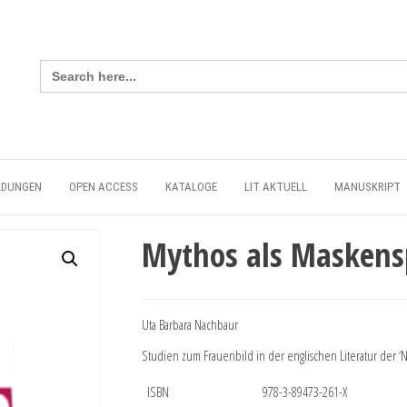
Search
for:
LDUNGEN
OPEN ACCESS
KATALOGE
LIT AKTUELL
MANUSKRIPT
Mythos als Maskens
Uta Barbara Nachbaur
Studien zum Frauenbild in der englischen Literatur der ‘N
ISBN
978-3-89473-261-X