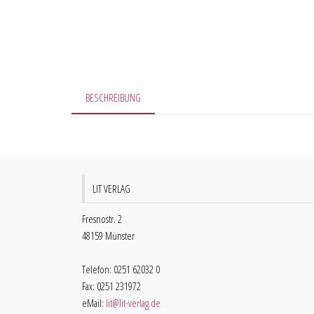
BESCHREIBUNG
LIT VERLAG
Fresnostr. 2
48159 Münster
Telefon: 0251 62032 0
Fax: 0251 231972
eMail:
lit@lit-verlag.de