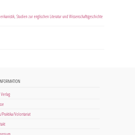
erikanistik
,
Studien zur englischen Literatur und Wissenschaftsgeschichte
INFORMATION
 Verlag
sse
s/Praktika/Volontariat
takt
ressum