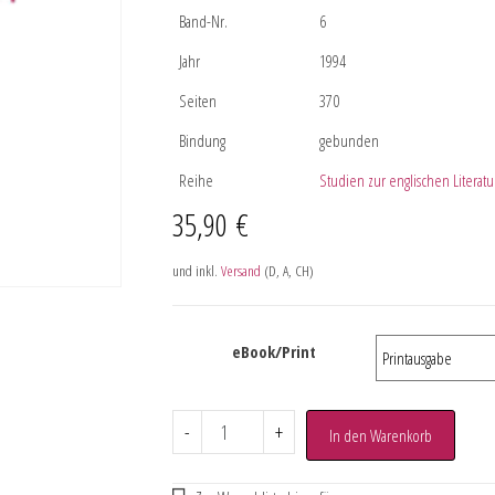
Band-Nr.
6
Jahr
1994
Seiten
370
Bindung
gebunden
Reihe
Studien zur englischen Literatu
35,90
€
und inkl.
Versand
(D, A, CH)
eBook/Print
-
+
In den Warenkorb