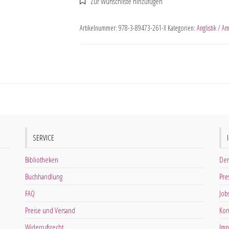
Artikelnummer:
978-3-89473-261-X
Kategorien:
Anglistik / Am
SERVICE
Bibliotheken
Der
Buchhandlung
Pre
FAQ
Job
Preise und Versand
Kon
Widerrufsrecht
Imp