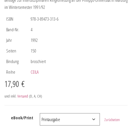
Beiträge zur interdisziplinären Ringvorlesung an der Philipps-Universität in Marburg
im Wintersemester 1991/92
ISBN
978-3-89473-313-6
Band-Nr.
4
Jahr
1992
Seiten
150
Bindung
broschiert
Reihe
CEILA
17,90
€
und inkl.
Versand
(D, A, CH)
eBook/Print
Zurücksetzen