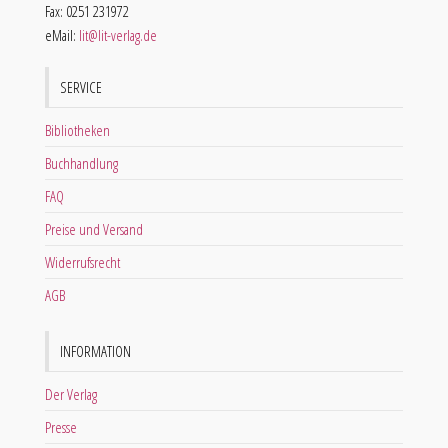
Fax: 0251 231972
eMail:
lit@lit-verlag.de
SERVICE
Bibliotheken
Buchhandlung
FAQ
Preise und Versand
Widerrufsrecht
AGB
INFORMATION
Der Verlag
Presse