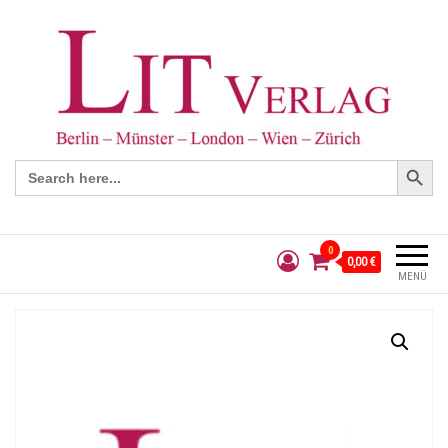
Search Button
Search
for:
0
0,00 €
MENÜ