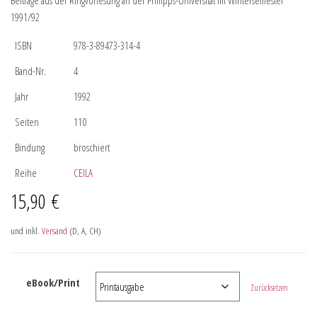
Beiträge aus der Ringvorlesung an der Philipps-Universität im Wintersemester
1991/92
ISBN
978-3-89473-314-4
Band-Nr.
4
Jahr
1992
Seiten
110
Bindung
broschiert
Reihe
CEILA
15,90
€
und inkl.
Versand
(D, A, CH)
eBook/Print
Zurücksetzen