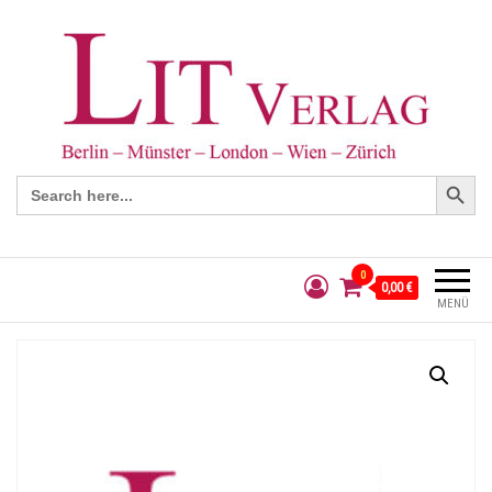
Search Button
Search
for:
0
0,00 €
MENÜ