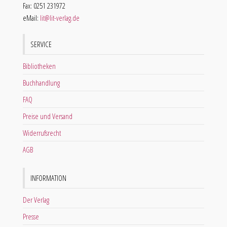
Fax: 0251 231972
eMail:
lit@lit-verlag.de
SERVICE
Bibliotheken
Buchhandlung
FAQ
Preise und Versand
Widerrufsrecht
AGB
INFORMATION
Der Verlag
Presse