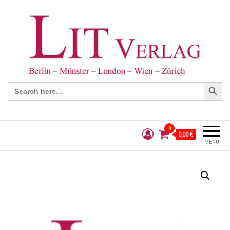
Search Button
Search
for:
0
0,00 €
MENÜ