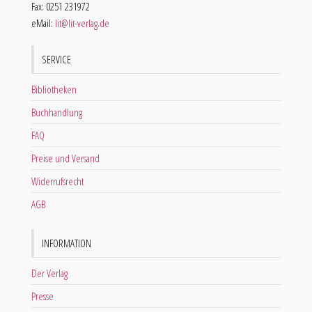
Fax: 0251 231972
eMail:
lit@lit-verlag.de
SERVICE
Bibliotheken
Buchhandlung
FAQ
Preise und Versand
Widerrufsrecht
AGB
INFORMATION
Der Verlag
Presse