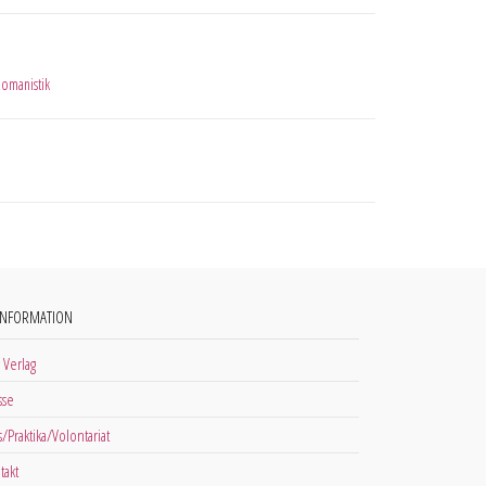
omanistik
INFORMATION
 Verlag
sse
s/Praktika/Volontariat
takt