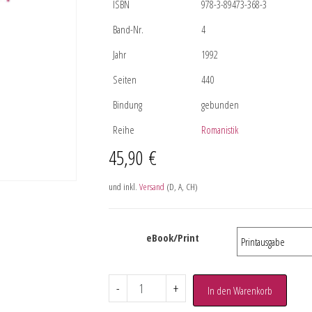
ISBN
978-3-89473-368-3
Band-Nr.
4
Jahr
1992
Seiten
440
Bindung
gebunden
Reihe
Romanistik
45,90
€
und inkl.
Versand
(D, A, CH)
eBook/Print
-
+
In den Warenkorb