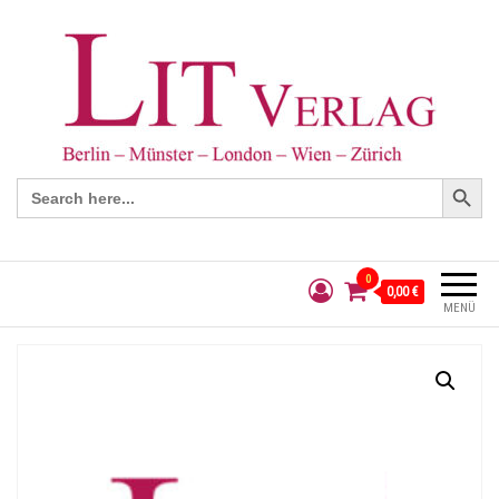
Search Button
Search
for:
0
0,00 €
MENÜ