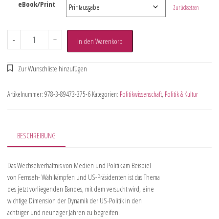
eBook/Print
Zurücksetzen
-
+
In den Warenkorb
Artikelnummer:
978-3-89473-375-6
Kategorien:
Politikwissenschaft
,
Politik & Kultur
BESCHREIBUNG
Das Wechselverhältnis von Medien und Politik am Beispiel
von Fernseh- Wahlkämpfen und US-Präsidenten ist das Thema
des jetzt vorliegenden Bandes, mit dem versucht wird, eine
wichtige Dimension der Dynamik der US-Politik in den
achtziger und neunziger Jahren zu begreifen.