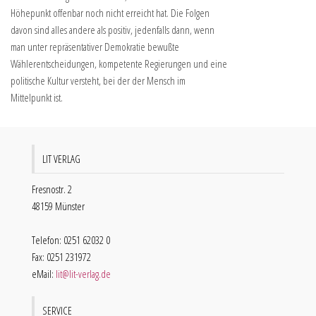
Höhepunkt offenbar noch nicht erreicht hat. Die Folgen
davon sind alles andere als positiv, jedenfalls dann, wenn
man unter repräsentativer Demokratie bewußte
Wählerentscheidungen, kompetente Regierungen und eine
politische Kultur versteht, bei der der Mensch im
Mittelpunkt ist.
LIT VERLAG
Fresnostr. 2
48159 Münster
Telefon: 0251 62032 0
Fax: 0251 231972
eMail:
lit@lit-verlag.de
SERVICE