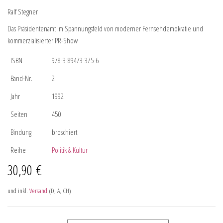
Ralf Stegner
Das Präsidentenamt im Spannungsfeld von moderner Fernsehdemokratie und
kommerzialisierter PR-Show
ISBN
978-3-89473-375-6
Band-Nr.
2
Jahr
1992
Seiten
450
Bindung
broschiert
Reihe
Politik & Kultur
30,90
€
und inkl.
Versand
(D, A, CH)