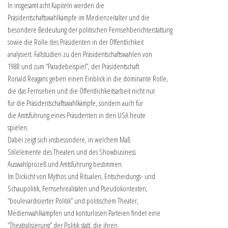
In insgesamt acht Kapiteln werden die
Präsidentschaftswahlkämpfe im Medienzeitalter und die
besondere Bedeutung der politischen Fernsehberichterstattung
sowie die Rolle des Präsidenten in der Öffentlichkeit
analysiert. Fallstudien zu den Präsidentschaftswahlen von
1988 und zum “Paradebeispiel”, der Präsidentschaft
Ronald Reagans geben einen Einblick in die dominante Rolle,
die das Fernsehen und die Öffentlichkeitsarbeit nicht nur
für die Präsidentschaftswahlkämpfe, sondern auch für
die Amtsführung eines Präsidenten in den USA heute
spielen.
Dabei zeigt sich insbesondere, in welchem Maß
Stilelemente des Theaters und des Showbusiness
Auswahlprozeß und Amtsführung bestimmen.
Im Dickicht von Mythos und Ritualen, Entscheidungs- und
Schaupolitik, Fernsehrealitäten und Pseudokontexten,
“boulevardisierter Politik” und politischem Theater,
Medienwahlkämpfen und konturlosen Parteien findet eine
“Theatralisierung” der Politik statt, die ihren