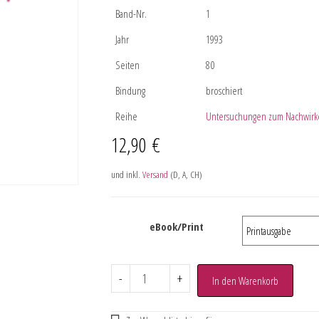
Band-Nr.
1
Jahr
1993
Seiten
80
Bindung
broschiert
Reihe
Untersuchungen zum Nachwirke
12,90
€
und inkl.
Versand
(D, A, CH)
eBook/Print
-
+
In den Warenkorb