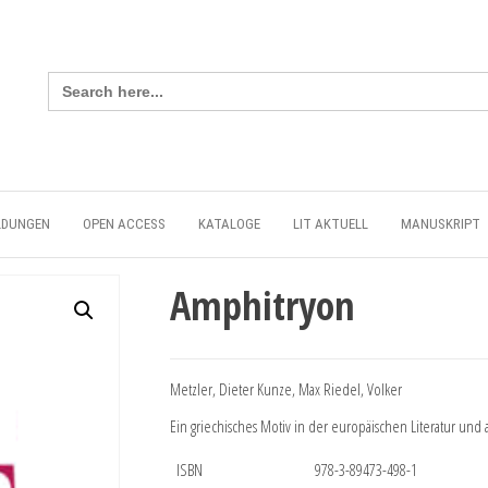
Search
for:
LDUNGEN
OPEN ACCESS
KATALOGE
LIT AKTUELL
MANUSKRIPT
Amphitryon
Metzler, Dieter Kunze, Max Riedel, Volker
Ein griechisches Motiv in der europäischen Literatur und
ISBN
978-3-89473-498-1