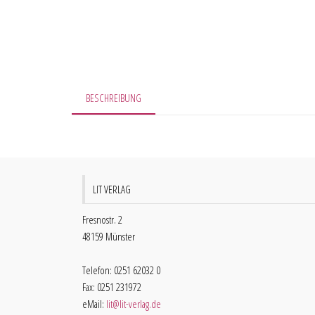
BESCHREIBUNG
LIT VERLAG
Fresnostr. 2
48159 Münster
Telefon: 0251 62032 0
Fax: 0251 231972
eMail:
lit@lit-verlag.de