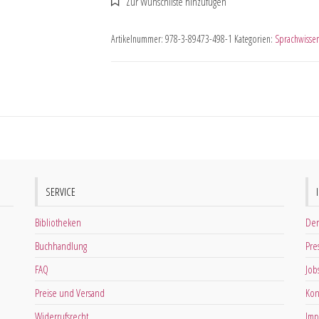
Artikelnummer:
978-3-89473-498-1
Kategorien:
Sprachwissen
SERVICE
Bibliotheken
Der
Buchhandlung
Pre
FAQ
Job
Preise und Versand
Kon
Widerrufsrecht
Imp