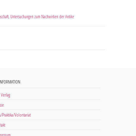
schaft
,
Untersuchungen zum Nachwirken der Antike
INFORMATION
 Verlag
sse
s/Praktika/Volontariat
takt
ressum